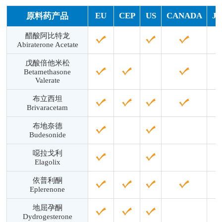
EU
CEP
US
CANADA
J
原料药产品
醋酸阿比特龙
Abiraterone Acetate
戊酸倍他米松
Betamethasone
Valerate
布立西坦
Brivaracetam
布地奈德
Budesonide
噁拉戈利
Elagolix
依普利酮
Eplerenone
地屈孕酮
Dydrogesterone